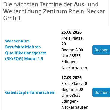
Die nächsten Termine der
A
us- und
W
eiterbildung
Z
entrum Rhein-Neckar
GmbH
25.08.2026
Freie Plätze:
Wochenkurs
20
Berufskraftfahrer-
Beginn 8:00
Buchen
Qualifikationsgesetz
Uhr 68535
(BKrFQG) Modul 1-5
Edingen-
Neckarhausen
17.09.2026
Freie Plätze:
6
Beginn 8:00
Gabelstaplerführerschein
Buchen
Uhr 68535
Edingen-
Neckarhausen