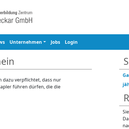
ws
Unternehmen
Jobs
Login
hein
S
Ga
dazu verpflichtet, dass nur
jä
pler führen dürfen, die die
R
Si
Da
na