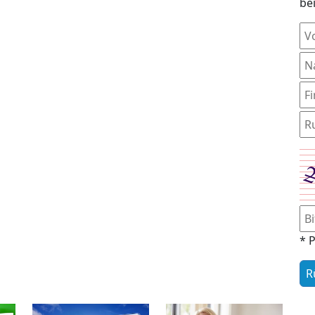
be
* P