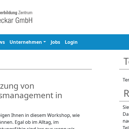
ws
Unternehmen
Jobs
Login
T
Te
tzung von
R
tsmanagement in
Si
Da
eigen Ihnen in diesem Workshop, wie
na
nen. Egal ob im Alltag, im
Te
eistungsfähig sind iwr nur, wenn wir