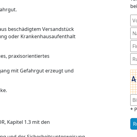
be
ahrgut.
n aus beschädigtem Versandstück
dlung oder Krankenhausaufenthalt
es, praxisorientiertes
gang mit Gefahrgut erzeugt und
ke.
* P
, Kapitel 1.3 mit den
g und der Sicherheitsunterweisung.