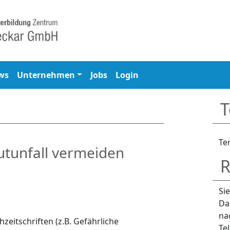
ws
Unternehmen
Jobs
Login
T
Te
utunfall vermeiden
R
Si
Da
na
zeitschriften (z.B. Gefährliche
Te