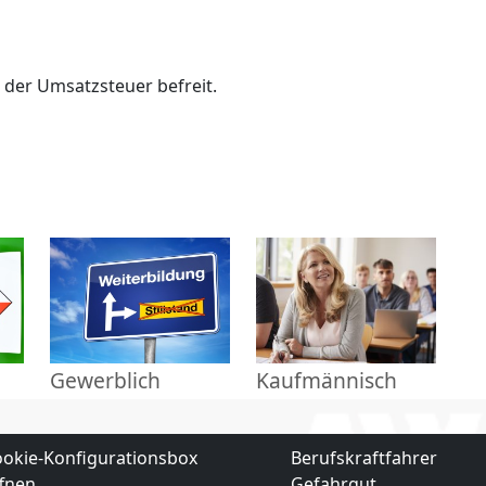
n der Umsatzsteuer befreit.
Gewerblich
Kaufmännisch
okie-Konfigurationsbox
Berufskraftfahrer
fnen
Gefahrgut