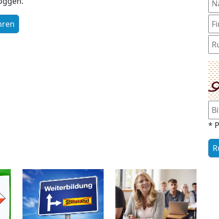
loggen.
* P