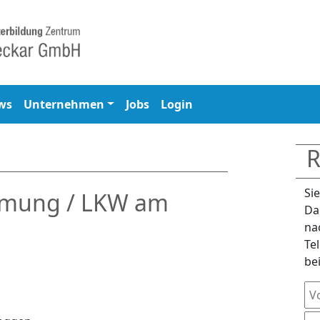
ws
Unternehmen
Jobs
Login
R
Si
mung / LKW am
Da
na
Te
be