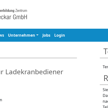
ws
Unternehmen
Jobs
Login
T
Te
ür Ladekranbediener
R
Si
Da
en
na
Te