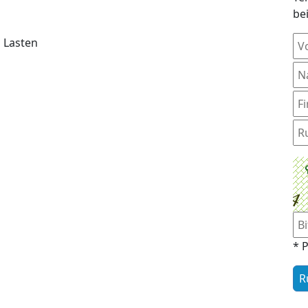
be
 Lasten
* P