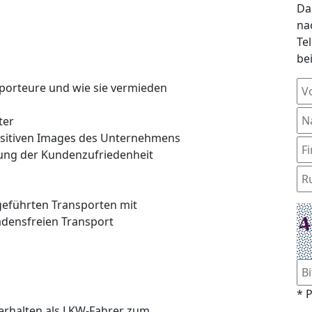
Da
na
Te
be
sporteure und wie sie vermieden
ter
ositiven Images des Unternehmens
ung der Kundenzufriedenheit
geführten Transporten mit
densfreien Transport
* P
erhalten als LKW-Fahrer zum