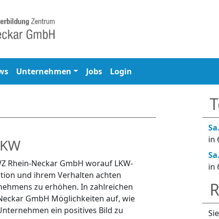
ws
Unternehmen
Jobs
Login
T
Sa
in
LKW
Sa
e AWZ Rhein-Neckar GmbH worauf LKW-
in
ation und ihrem Verhalten achten
R
rnehmens zu erhöhen. In zahlreichen
-Neckar GmbH Möglichkeiten auf, wie
Unternehmen ein positives Bild zu
Si